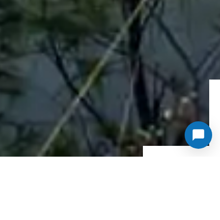
„THE WORK“