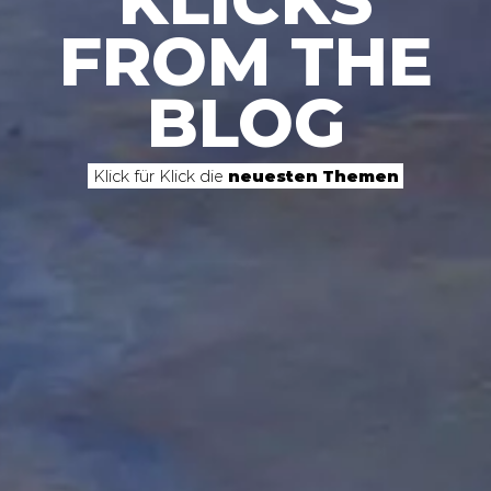
KLICKS
FROM THE
BLOG
Klick für Klick die
neuesten Themen